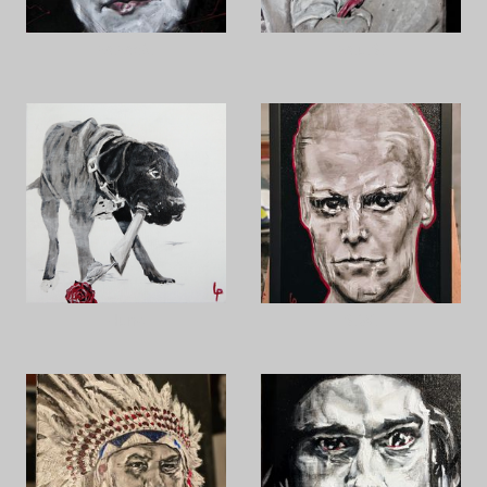
M.McB.
M.u.S.
Hund
S.W.