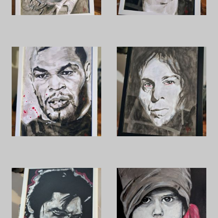
J.P.
C.
M.T.
D.