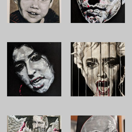
"Fuffel"
J.T.
A.W.
Erinnerung III