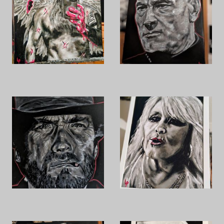
Entrophie
P.S.
C.E.
D.