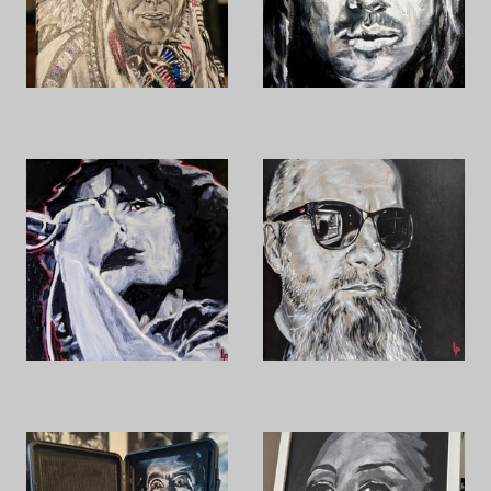
H.
B.P.
B.S.
Selbstporträt