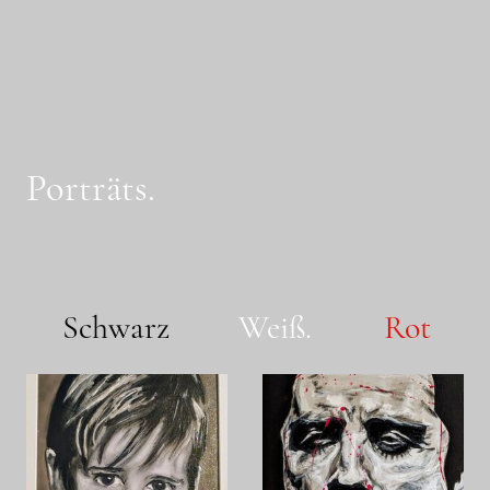
Lothar Peppel
Porträts.
Von Lebenden. Von Toten. Und
Anderen.
In
Schwarz
. Mit
Weiß
.
Und
Rot
.