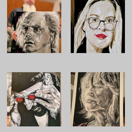
C.L.
S.
J.R.
Im Zug