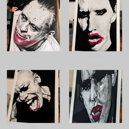
A.H.
M.M.
S.
R.S.