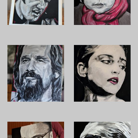
E.
M. II
J.B.
M.